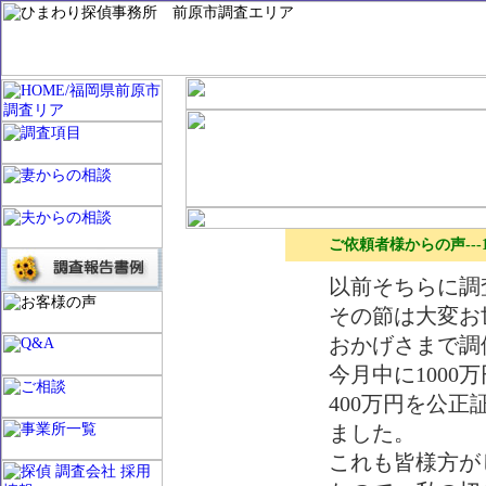
ご依頼者様からの声---
以前そちらに調
その節は大変お
おかげさまで調
今月中に100
400万円を公
ました。
これも皆様方が