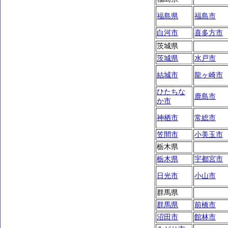
福島県
福島市
白河市
喜多方市
茨城県
茨城県
水戸市
結城市
龍ヶ崎市
ひたちな
鹿島市
か市
神栖市
常総市
笠間市
小美玉市
栃木県
栃木県
宇都宮市
日光市
小山市
群馬県
群馬県
前橋市
沼田市
館林市