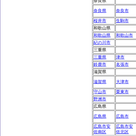
奈良県
奈良県
奈良市
桜井市
生駒市
和歌山県
和歌山県
和歌山市
紀の川市
三重県
三重県
津市
鈴鹿市
名張市
滋賀県
滋賀県
大津市
守山市
栗東市
野洲市
広島県
広島県
広島市
広島市安
広島市安
佐南区
佐北区