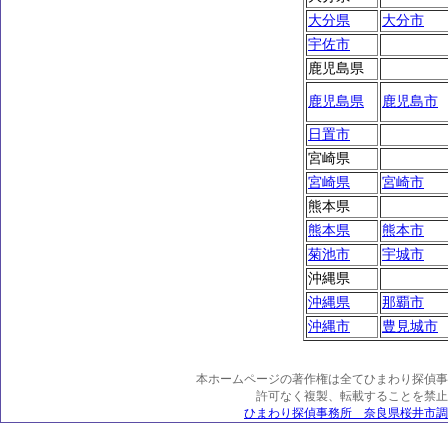
大分県
大分市
宇佐市
鹿児島県
鹿児島県
鹿児島市
日置市
宮崎県
宮崎県
宮崎市
熊本県
熊本県
熊本市
菊池市
宇城市
沖縄県
沖縄県
那覇市
沖縄市
豊見城市
本ホームページの著作権は全てひまわり探偵事
許可なく複製、転載することを禁止
ひまわり探偵事務所 奈良県桜井市調