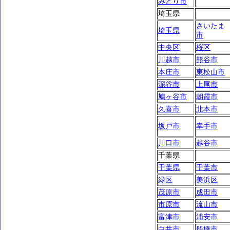
みどり市
埼玉県
さいたま
埼玉県
市
中央区
桜区
川越市
熊谷市
本庄市
東松山市
深谷市
上尾市
鳩ヶ谷市
朝霞市
久喜市
北本市
坂戸市
幸手市
川口市
越谷市
千葉県
千葉県
千葉市
緑区
美浜区
茂原市
成田市
市原市
流山市
富津市
浦安市
白井市
船橋市