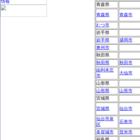
青森県
青森県
青森市
むつ市
岩手県
岩手県
盛岡市
奥州市
秋田県
秋田県
秋田市
由利本庄
大仙市
市
山形県
山形県
山形市
宮城県
宮城県
仙台市
仙台市泉
石巻市
区
多賀城市
登米市
福島県