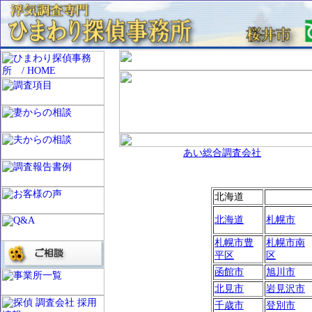
あい総合調査会社
北海道
北海道
札幌市
札幌市豊
札幌市南
平区
区
函館市
旭川市
北見市
岩見沢市
千歳市
登別市