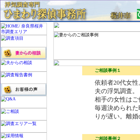
ご相談事例１
依頼者20代女
夫の浮気調査。
相手の女性はご
毎週決められた
りが遅い。離婚
ご相談事例２