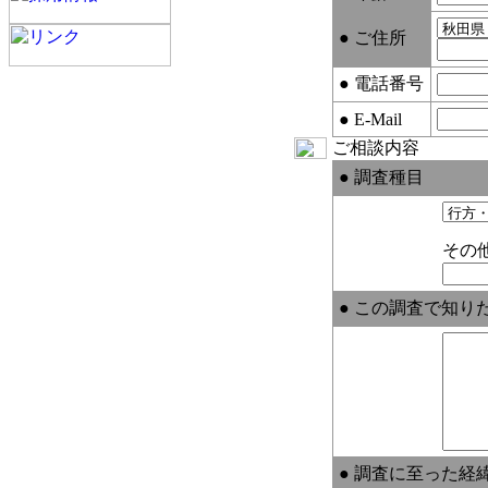
● ご住所
● 電話番号
● E-Mail
ご相談内容
● 調査種目
その
● この調査で知り
● 調査に至った経