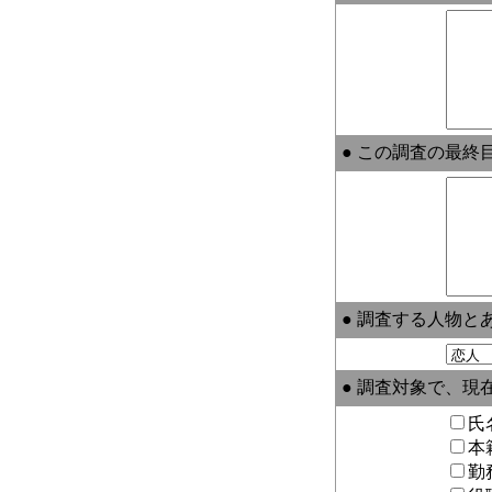
● この調査の最終
● 調査する人物と
● 調査対象で、
氏
本
勤