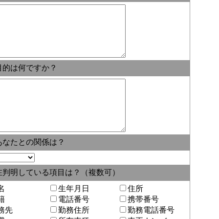
目的は何ですか？
あなたとの関係は？
現在判明している項目は？（複数可）
名
生年月日
住所
籍
電話番号
携帯番号
務先
勤務住所
勤務電話番号