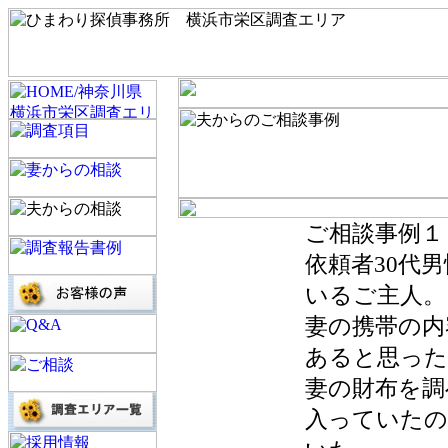
ご相談事例１
依頼者30代
いるご主人。
妻の携帯の内
あると思った
妻の財布を調
入っていたの