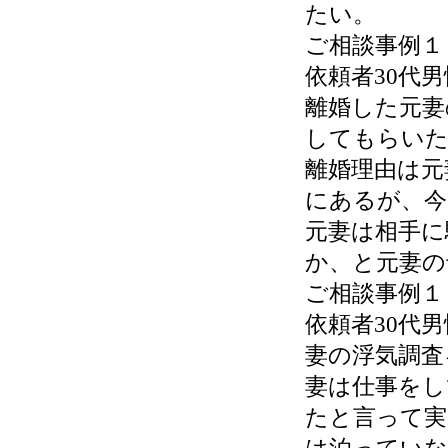
たい。
ご相談事例１
依頼者30代
離婚した元妻
してもらい
離婚理由は元
にあるが、今
元妻は相手に
か、と元妻の
ご相談事例１
依頼者30代
妻の浮気調査
妻は仕事をし
たと言って実