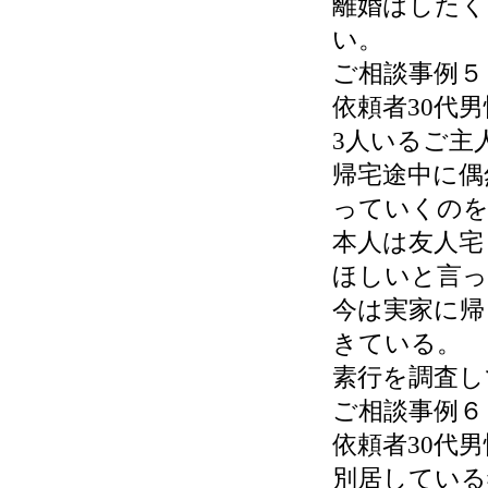
離婚はしたく
い。
ご相談事例５
依頼者30代
3人いるご主
帰宅途中に偶
っていくのを
本人は友人宅
ほしいと言っ
今は実家に帰
きている。
素行を調査し
ご相談事例６
依頼者30代
別居している