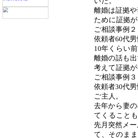
いた。
離婚は証拠や
ために証拠が
ご相談事例２
依頼者60代
10年くらい
離婚の話も出
考えて証拠が
ご相談事例３
依頼者30代
ご主人。
去年から妻の
てくることも
先月突然メー
て、そのまま