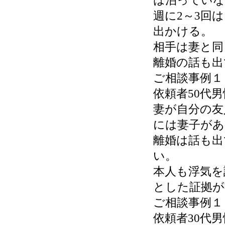
は泊っていな
週に2～3回
出かける。
相手は妻と同
離婚の話も出
ご相談事例１
依頼者50代
妻が自分の友
には妻子があ
離婚は話も出
い。
本人も浮気を
とした証拠が
ご相談事例１
依頼者30代