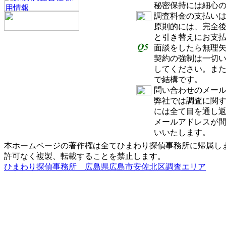
秘密保持には細心
調査料金の支払い
原則的には、完全
と引き替えにお支
面談をしたら無理
契約の強制は一切
してください。ま
で結構です。
問い合わせのメー
弊社では調査に関
には全て目を通し
メールアドレスが
いいたします。
本ホームページの著作権は全てひまわり探偵事務所に帰属し
許可なく複製、転載することを禁止します。
ひまわり探偵事務所 広島県広島市安佐北区調査エリア