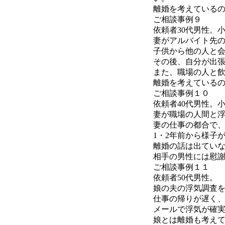
離婚を考えている
ご相談事例９
依頼者30代男性。
妻がアルバイト先
子供から他の人と
その後、自分が出
また、職場の人と
離婚を考えている
ご相談事例１０
依頼者40代男性。
妻が職場の人間と
妻の仕事の都合で
1・2年前から様子
離婚の話は出てい
相手の男性には慰
ご相談事例１１
依頼者50代男性。
娘の夫の浮気調査
仕事の帰りが遅く
メールで浮気が確
娘とは離婚も考え