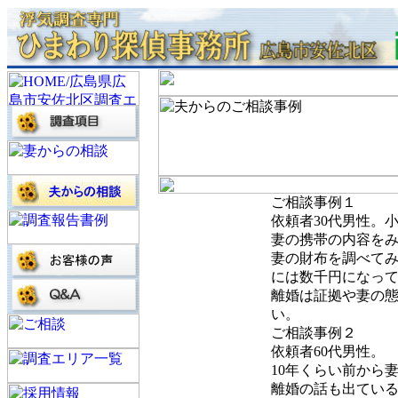
ご相談事例１
依頼者30代男性。
妻の携帯の内容を
妻の財布を調べて
には数千円になっ
離婚は証拠や妻の
い。
ご相談事例２
依頼者60代男性。
10年くらい前から
離婚の話も出てい