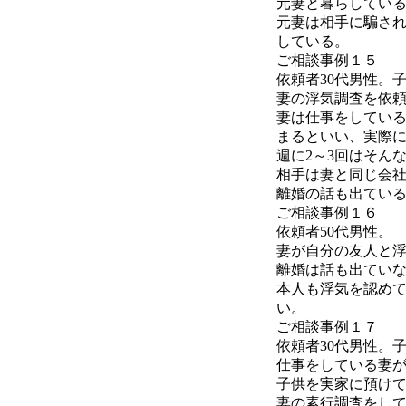
元妻と暮らしてい
元妻は相手に騙さ
している。
ご相談事例１５
依頼者30代男性。
妻の浮気調査を依
妻は仕事をしてい
まるといい、実際
週に2～3回はそん
相手は妻と同じ会
離婚の話も出てい
ご相談事例１６
依頼者50代男性。
妻が自分の友人と
離婚は話も出てい
本人も浮気を認め
い。
ご相談事例１７
依頼者30代男性。
仕事をしている妻
子供を実家に預け
妻の素行調査をし