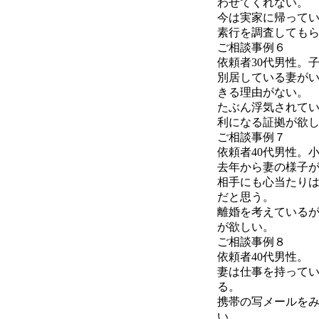
わせてくれない。
今は実家に帰って
素行を調査しても
ご相談事例６
依頼者30代男性。
別居している妻が
きる理由がない。
たぶん浮気されて
利になる証拠が欲
ご相談事例７
依頼者40代男性。
去年から妻の様子
相手にも心当たり
だと思う。
離婚を考えている
が欲しい。
ご相談事例８
依頼者40代男性。
妻は仕事を持って
る。
携帯の写メールを
い。