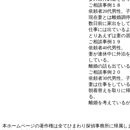
ご相談事例１８
依頼者20代男性。
現在妻とは離婚調
数日前に家出をし
仕事には出ている
とりあえずは妻の
ご相談事例１９
依頼者40代男性。
妻が連休中に外泊
している。
離婚の話も出てい
ご相談事例２０
依頼者30代男性。
妻は仕事をしてい
朝着替えを取りに
る。
離婚を考えている
本ホームページの著作権は全てひまわり探偵事務所に帰属し