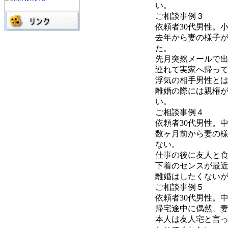
い。
ご相談事例３
依頼者30代男性。
去年から妻の様子
た。
先月突然メールで
連れて実家へ帰っ
浮気の相手男性と
離婚の際には親権
い。
ご相談事例４
依頼者30代男性。
数ヶ月前から妻の
ない。
仕事の後に友人と
下着のセンスが最
離婚はしたくない
ご相談事例５
依頼者30代男性。
帰宅途中に偶然、
本人は友人宅と言