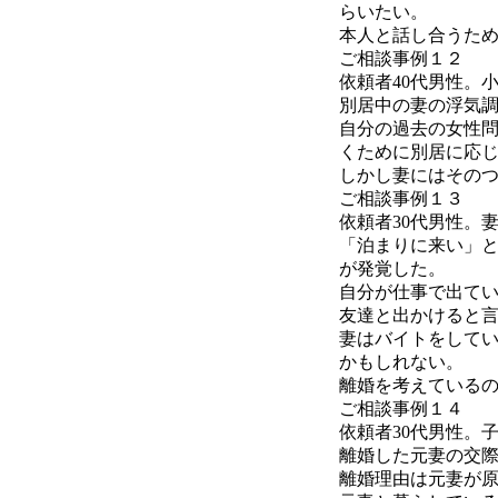
らいたい。
本人と話し合うた
ご相談事例１２
依頼者40代男性。
別居中の妻の浮気
自分の過去の女性
くために別居に応
しかし妻にはその
ご相談事例１３
依頼者30代男性。
「泊まりに来い」
が発覚した。
自分が仕事で出て
友達と出かけると
妻はバイトをして
かもしれない。
離婚を考えている
ご相談事例１４
依頼者30代男性。
離婚した元妻の交
離婚理由は元妻が