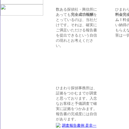
数ある探偵社・興信所に
ひまわ
あっても
完全成功報酬
を
料金完
とっているのは、当社だ
ム！
料
けです。それは、確実に
い納得
ご満足いただける報告書
もらえ
を提出できるという自信
害は一
の現れとお考えくださ
い。
ひまわり探偵事務所は、
証拠をつかむまでが調査
と思っております。入念
なお客様と予備調査で確
実に証拠をつかみます。
報告書の完成度には自信
があります。