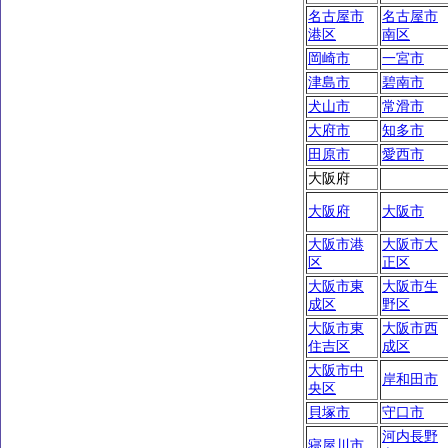
名古屋市
名古屋市
港区
南区
岡崎市
一宮市
津島市
碧南市
犬山市
常滑市
大府市
知多市
田原市
愛西市
大阪府
大阪府
大阪市
大阪市港
大阪市大
区
正区
大阪市東
大阪市生
成区
野区
大阪市東
大阪市西
住吉区
成区
大阪市中
岸和田市
央区
貝塚市
守口市
河内長野
寝屋川市