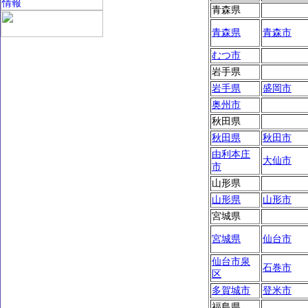
青森県
青森県
青森市
むつ市
岩手県
岩手県
盛岡市
奥州市
秋田県
秋田県
秋田市
由利本庄
大仙市
市
山形県
山形県
山形市
宮城県
宮城県
仙台市
仙台市泉
石巻市
区
多賀城市
登米市
福島県