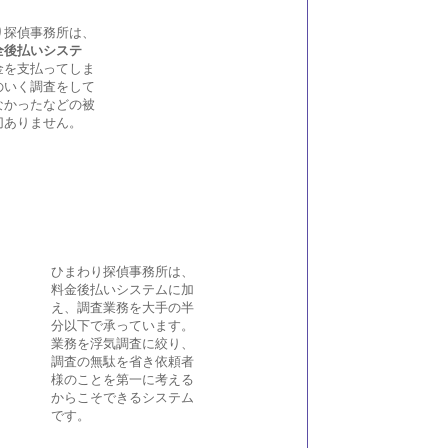
り探偵事務所は、
全後払いシステ
金を支払ってしま
のいく調査をして
なかったなどの被
切ありません。
ひまわり探偵事務所は、
料金後払いシステムに加
え、調査業務を大手の半
分以下で承っています。
業務を浮気調査に絞り、
調査の無駄を省き依頼者
様のことを第一に考える
からこそできるシステム
です。