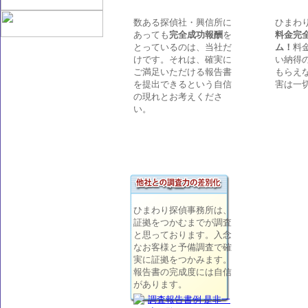
数ある探偵社・興信所に
ひまわ
あっても
完全成功報酬
を
料金完
とっているのは、当社だ
ム！
料
けです。それは、確実に
い納得
ご満足いただける報告書
もらえ
を提出できるという自信
害は一
の現れとお考えくださ
い。
ひまわり探偵事務所は、
証拠をつかむまでが調査
と思っております。入念
なお客様と予備調査で確
実に証拠をつかみます。
報告書の完成度には自信
があります。