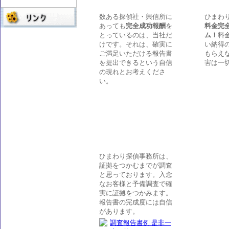
数ある探偵社・興信所に
ひまわ
あっても
完全成功報酬
を
料金完
とっているのは、当社だ
ム！
料
けです。それは、確実に
い納得
ご満足いただける報告書
もらえ
を提出できるという自信
害は一
の現れとお考えくださ
い。
ひまわり探偵事務所は、
証拠をつかむまでが調査
と思っております。入念
なお客様と予備調査で確
実に証拠をつかみます。
報告書の完成度には自信
があります。