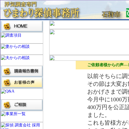
ご依頼者様からの声---
以前そちらに調
その節は大変お
おかげさまで調
今月中に100
400万円を公
ました。
これも皆様方が