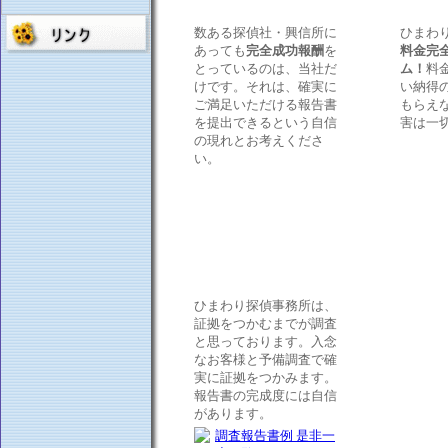
数ある探偵社・興信所に
ひまわ
あっても
完全成功報酬
を
料金完
とっているのは、当社だ
ム！
料
けです。それは、確実に
い納得
ご満足いただける報告書
もらえ
を提出できるという自信
害は一
の現れとお考えくださ
い。
ひまわり探偵事務所は、
証拠をつかむまでが調査
と思っております。入念
なお客様と予備調査で確
実に証拠をつかみます。
報告書の完成度には自信
があります。