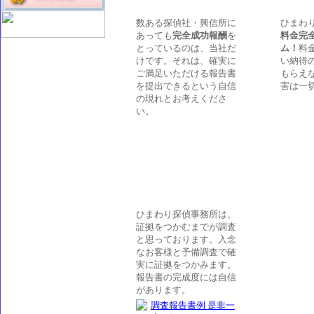
数ある探偵社・興信所に
ひまわ
あっても
完全成功報酬
を
料金完
とっているのは、当社だ
ム！
料
けです。それは、確実に
い納得
ご満足いただける報告書
もらえ
を提出できるという自信
害は一
の現れとお考えくださ
い。
ひまわり探偵事務所は、
証拠をつかむまでが調査
と思っております。入念
なお客様と予備調査で確
実に証拠をつかみます。
報告書の完成度には自信
があります。